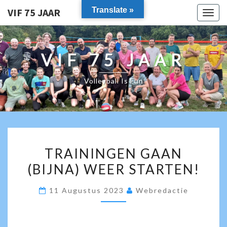
Translate »
VIF 75 JAAR
Togg
navig
VIF 75 JAAR
Volleyball Is Fun
TRAININGEN
TRAININGEN GAAN
GAAN
(BIJNA) WEER STARTEN!
(BIJNA)
WEER
11 Augustus 2023
Webredactie
STARTEN!