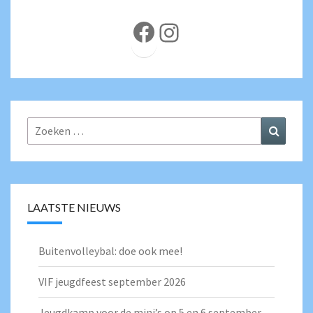
Facebook
Instagram
Zoeken
Zoeke
naar:
LAATSTE NIEUWS
Buitenvolleybal: doe ook mee!
VIF jeugdfeest september 2026
Jeugdkamp voor de mini’s op 5 en 6 september