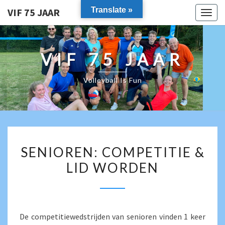
Translate »
VIF 75 JAAR
Togg
navig
VIF 75 JAAR
Volleyball Is Fun
SENIOREN:
SENIOREN: COMPETITIE &
COMPETITIE
LID WORDEN
&
LID
WORDEN
De competitiewedstrijden van senioren vinden 1 keer