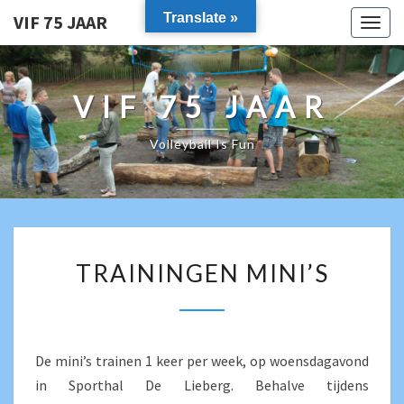
Translate »
VIF 75 JAAR
Togg
navig
VIF 75 JAAR
Volleyball Is Fun
TRAININGEN
TRAININGEN MINI’S
MINI’S
De mini’s trainen 1 keer per week, op woensdagavond
in Sporthal De Lieberg. Behalve tijdens