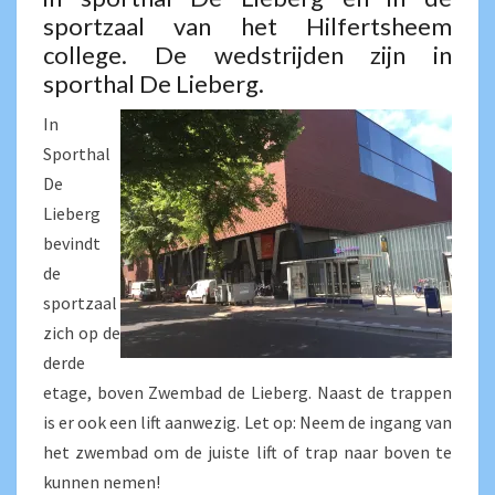
sportzaal van het Hilfertsheem
college. De wedstrijden zijn in
sporthal De Lieberg.
In
Sporthal
De
Lieberg
bevindt
de
sportzaal
zich op de
derde
etage, boven Zwembad de Lieberg. Naast de trappen
is er ook een lift aanwezig. Let op: Neem de ingang van
het zwembad om de juiste lift of trap naar boven te
kunnen nemen!