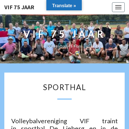
Translate »
VIF 75 JAAR
Togg
navig
VIF 75 JAAR
Volleyball Is Fun
SPORTHAL
SPORTHAL
Volleybalvereniging VIF traint
in sporthal De Lieberg en in de