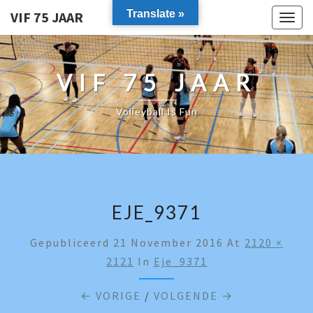
Translate »
VIF 75 JAAR
Togg
navig
VIF 75 JAAR
Volleyball Is Fun
EJE_9371
Gepubliceerd
21 November 2016
At
2120 ×
2121
In
Eje_9371
← VORIGE
/
VOLGENDE →