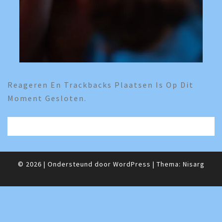
Reageren En Trackbacks Plaatsen Is Op Dit
Moment Gesloten.
© 2026
|
Ondersteund door
WordPress
|
Thema:
Nisarg