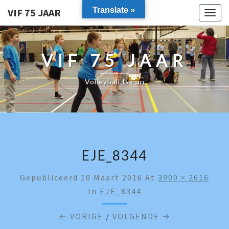
Translate »
VIF 75 JAAR
Togg
navig
VIF 75 JAAR
Volleyball Is Fun
EJE_8344
Gepubliceerd
10 Maart 2016
At
3900 × 2616
In
EJE_8344
← VORIGE
/
VOLGENDE →