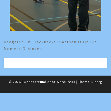
Reageren En Trackbacks Plaatsen Is Op Dit
Moment Gesloten.
© 2026
|
Ondersteund door
WordPress
|
Thema:
Nisarg