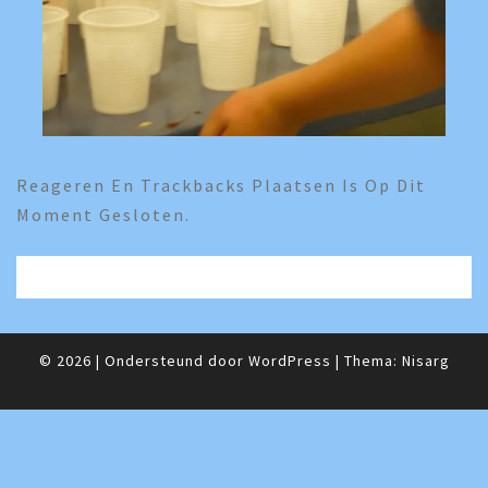
Reageren En Trackbacks Plaatsen Is Op Dit
Moment Gesloten.
© 2026
|
Ondersteund door
WordPress
|
Thema:
Nisarg