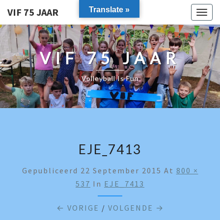
Translate »
VIF 75 JAAR
Togg
navig
VIF 75 JAAR
Volleyball Is Fun
EJE_7413
Gepubliceerd
22 September 2015
At
800 ×
537
In
EJE_7413
← VORIGE
/
VOLGENDE →