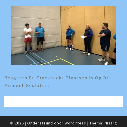
Reageren En Trackbacks Plaatsen Is Op Dit
Moment Gesloten.
© 2026
|
Ondersteund door
WordPress
|
Thema:
Nisarg