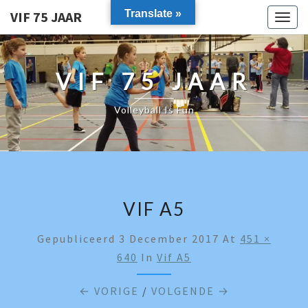
Translate »
VIF 75 JAAR
Togg
navig
VIF 75 JAAR
Volleyball Is Fun
VIF A5
Gepubliceerd
3 December 2017
At
451 ×
640
In
Vif A5
← VORIGE
/
VOLGENDE →