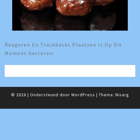
Reageren En Trackbacks Plaatsen Is Op Dit
Moment Gesloten.
© 2026
|
Ondersteund door
WordPress
|
Thema:
Nisarg