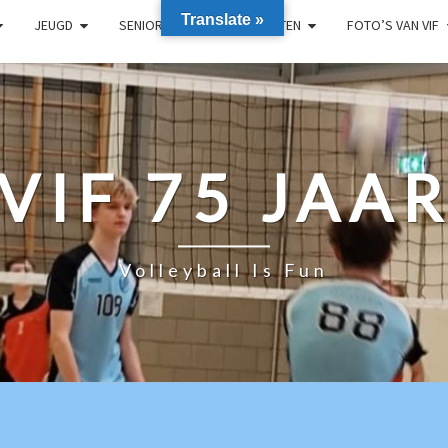
Translate »
JEUGD
SENIOREN
RECREANTEN
FOTO’S VAN VIF
VIF 75 JAA
Volleyball Is Fun