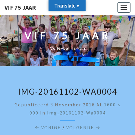
Translate »
VIF 75 JAAR
Togg
navig
VIF 75 JAAR
Volleyball Is Fun
IMG-20161102-WA0004
Gepubliceerd
3 November 2016
At
1600 ×
900
In
Img-20161102-Wa0004
← VORIGE
/
VOLGENDE →