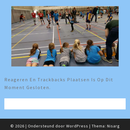
Reageren En Trackbacks Plaatsen Is Op Dit
Moment Gesloten.
© 2026
|
Ondersteund door
WordPress
|
Thema:
Nisarg