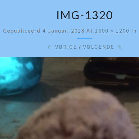
IMG-1320
Gepubliceerd
4 Januari 2018
At
1600 × 1200
In
← VORIGE
/
VOLGENDE →