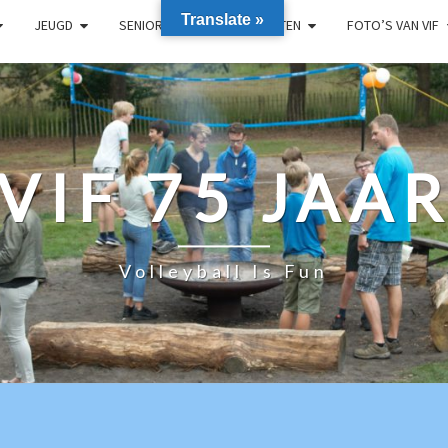
Translate »
JEUGD
SENIOREN
RECREANTEN
FOTO’S VAN VIF
VIF 75 JAA
Volleyball Is Fun