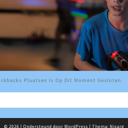
ckbacks Plaatsen Is Op Dit Moment Gesloten.
© 2026
|
Ondersteund door
WordPress
|
Thema:
Nisarg