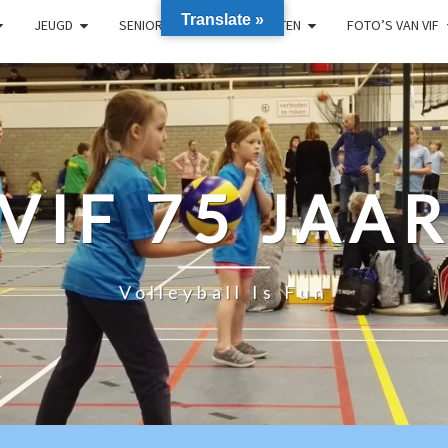
Translate »
JEUGD
SENIOREN
RECREANTEN
FOTO’S VAN VIF
VIF 75 JAA
Volleyball Is Fun