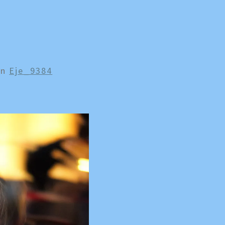
In
Eje_9384