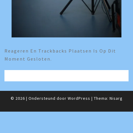
Reageren En Trackbacks Plaatsen Is Op Dit
Moment Gesloten.
© 2026
|
Ondersteund door
WordPress
|
Thema:
Nisarg