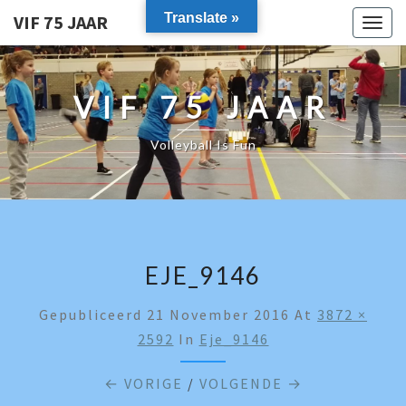
Translate »
VIF 75 JAAR
Togg
navig
VIF 75 JAAR
Volleyball Is Fun
EJE_9146
Gepubliceerd
21 November 2016
At
3872 ×
2592
In
Eje_9146
← VORIGE
/
VOLGENDE →