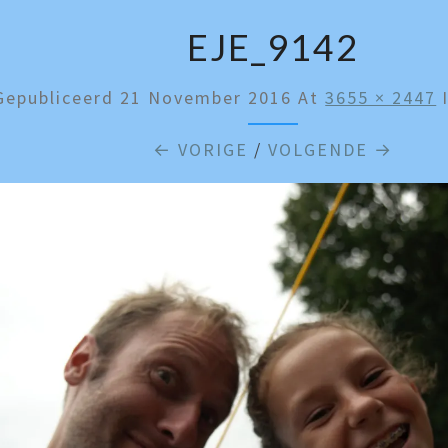
EJE_9142
Gepubliceerd
21 November 2016
At
3655 × 2447
← VORIGE
/
VOLGENDE →