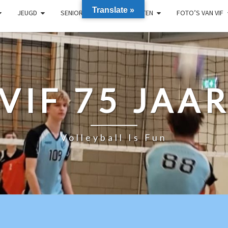
Translate »
JEUGD
SENIOREN
RECREANTEN
FOTO’S VAN VIF
VIF 75 JAA
Volleyball Is Fun