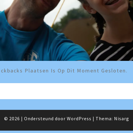
ckbacks Plaatsen Is Op Dit Moment Gesloten.
© 2026
|
Ondersteund door
WordPress
|
Thema:
Nisarg