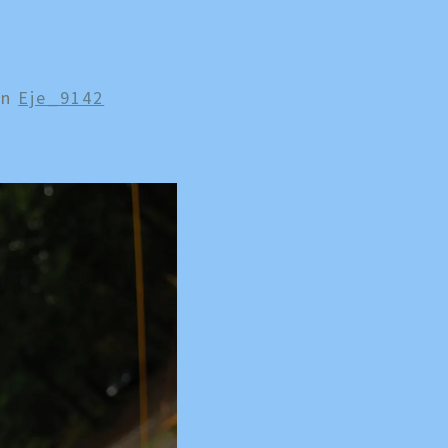
In
Eje_9142