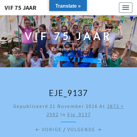
Translate »
VIF 75 JAAR
Togg
navig
VIF 75 JAAR
Volleyball Is Fun
EJE_9137
Gepubliceerd
21 November 2016
At
3872 ×
2592
In
Eje_9137
← VORIGE
/
VOLGENDE →