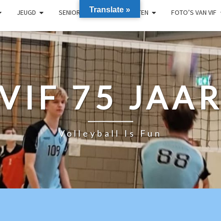
Translate »
JEUGD
SENIOREN
RECREANTEN
FOTO’S VAN VIF
VIF 75 JAA
Volleyball Is Fun