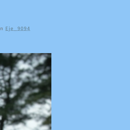
In
Eje_9094