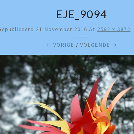
EJE_9094
Gepubliceerd
21 November 2016
At
2592 × 3872
← VORIGE
/
VOLGENDE →