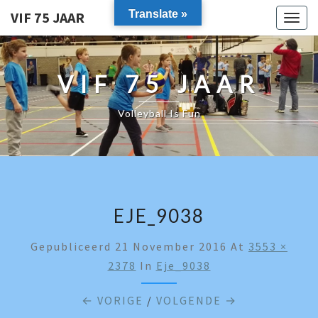
Translate »
VIF 75 JAAR
Togg
navig
VIF 75 JAAR
Volleyball Is Fun
EJE_9038
Gepubliceerd
21 November 2016
At
3553 ×
2378
In
Eje_9038
← VORIGE
/
VOLGENDE →