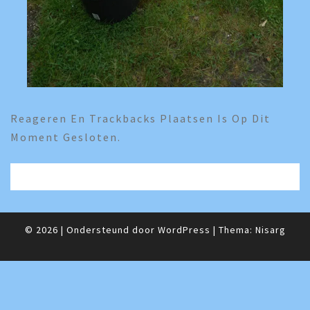
Reageren En Trackbacks Plaatsen Is Op Dit
Moment Gesloten.
© 2026
|
Ondersteund door
WordPress
|
Thema:
Nisarg