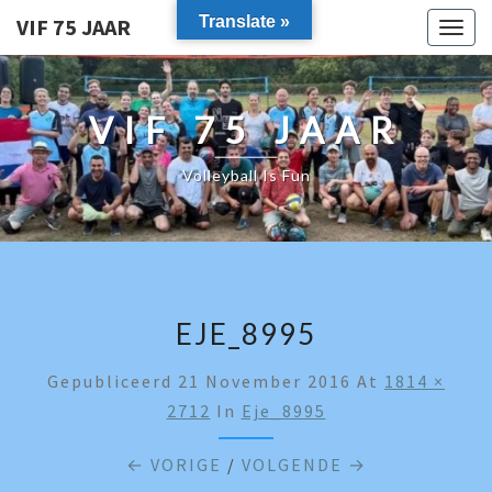
Translate »
VIF 75 JAAR
Togg
navig
VIF 75 JAAR
Volleyball Is Fun
EJE_8995
Gepubliceerd
21 November 2016
At
1814 ×
2712
In
Eje_8995
← VORIGE
/
VOLGENDE →