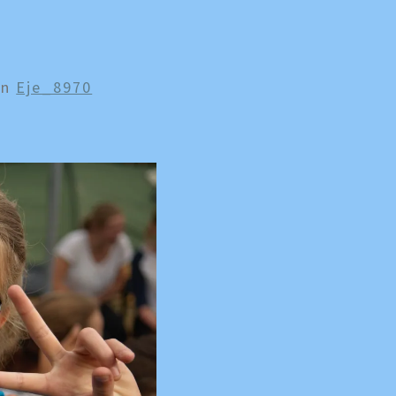
In
Eje_8970