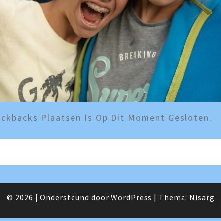
ckbacks Plaatsen Is Op Dit Moment Gesloten.
© 2026
|
Ondersteund door
WordPress
|
Thema:
Nisarg