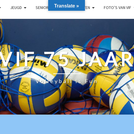
Translate »
JEUGD
SENIOREN
RECREANTEN
FOTO’S VAN VIF
VIF 75 JAA
Volleyball Is Fun