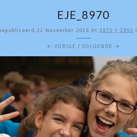
EJE_8970
Gepubliceerd
21 November 2016
At
3872 × 2592
← VORIGE
/
VOLGENDE →