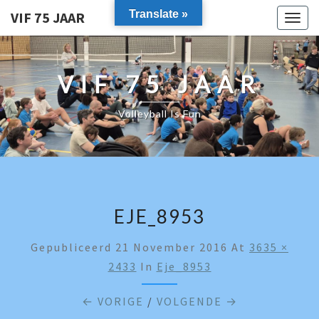
Translate »
VIF 75 JAAR
Togg
navig
VIF 75 JAAR
Volleyball Is Fun
EJE_8953
Gepubliceerd
21 November 2016
At
3635 ×
2433
In
Eje_8953
← VORIGE
/
VOLGENDE →