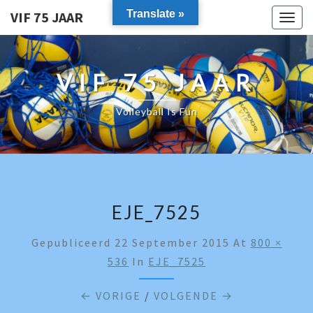
Translate »
VIF 75 JAAR
Togg
navig
VIF 75 JAAR
Volleyball Is Fun
EJE_7525
Gepubliceerd
22 September 2015
At
800 ×
536
In
EJE_7525
← VORIGE
/
VOLGENDE →