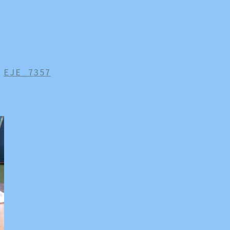
n
EJE_7357