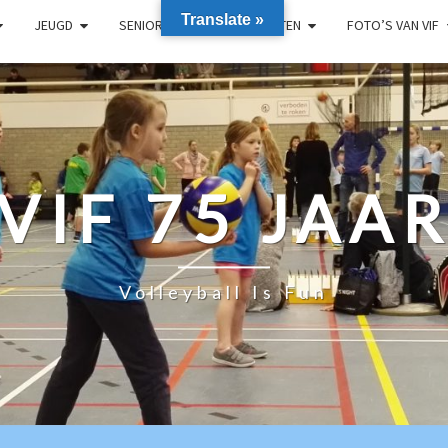
Translate »
JEUGD
SENIOREN
RECREANTEN
FOTO’S VAN VIF
VIF 75 JAA
Volleyball Is Fun