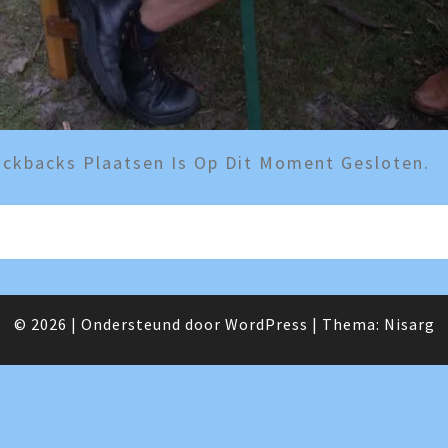
ckbacks Plaatsen Is Op Dit Moment Gesloten.
© 2026
|
Ondersteund door
WordPress
|
Thema:
Nisarg