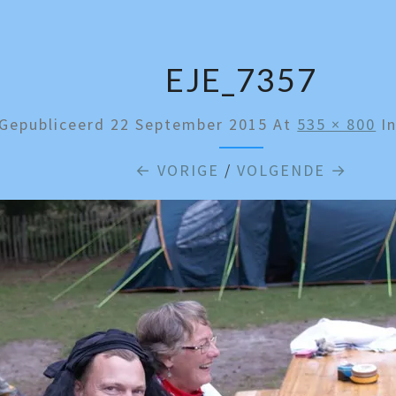
EJE_7357
Gepubliceerd
22 September 2015
At
535 × 800
I
← VORIGE
/
VOLGENDE →