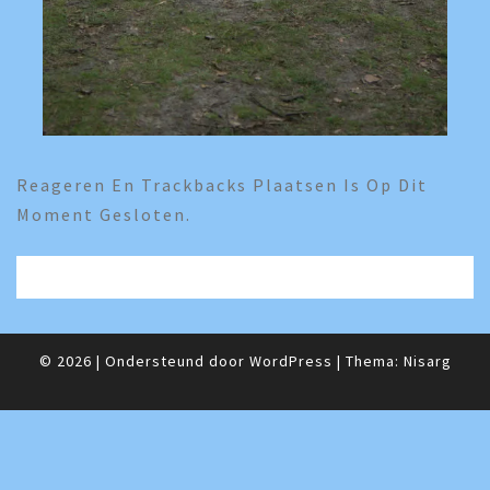
Reageren En Trackbacks Plaatsen Is Op Dit
Moment Gesloten.
© 2026
|
Ondersteund door
WordPress
|
Thema:
Nisarg