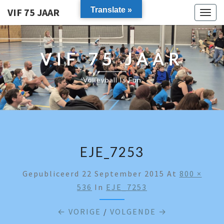
Translate »
VIF 75 JAAR
Togg
navig
VIF 75 JAAR
Volleyball Is Fun
EJE_7253
Gepubliceerd
22 September 2015
At
800 ×
536
In
EJE_7253
← VORIGE
/
VOLGENDE →