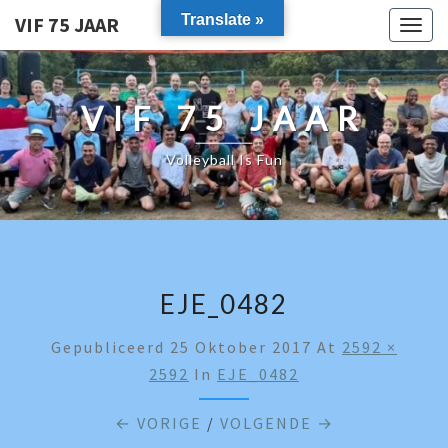
Translate »
VIF 75 JAAR
Togg
navig
VIF 75 JAAR
Volleyball Is Fun
EJE_0482
Gepubliceerd
25 Oktober 2017
At
2592 ×
2592
In
EJE_0482
← VORIGE
/
VOLGENDE →