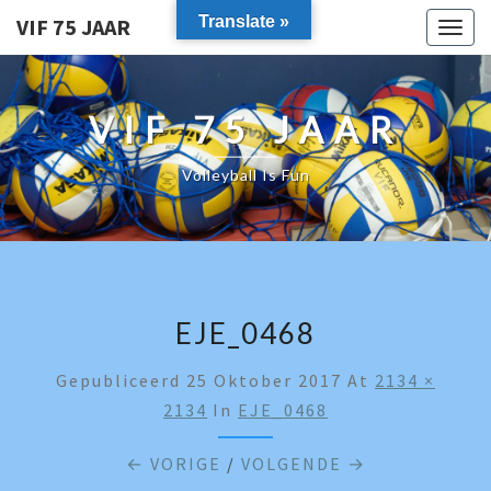
Translate »
VIF 75 JAAR
Togg
navig
VIF 75 JAAR
Volleyball Is Fun
EJE_0468
Gepubliceerd
25 Oktober 2017
At
2134 ×
2134
In
EJE_0468
← VORIGE
/
VOLGENDE →