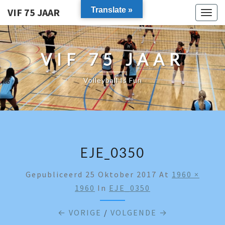
Translate »
VIF 75 JAAR
Togg
navig
VIF 75 JAAR
Volleyball Is Fun
EJE_0350
Gepubliceerd
25 Oktober 2017
At
1960 ×
1960
In
EJE_0350
← VORIGE
/
VOLGENDE →