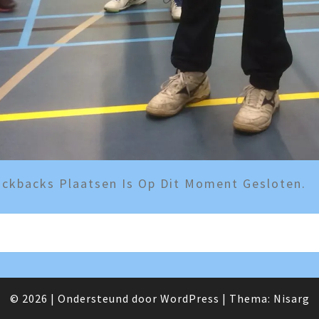
ckbacks Plaatsen Is Op Dit Moment Gesloten.
© 2026
|
Ondersteund door
WordPress
|
Thema:
Nisarg