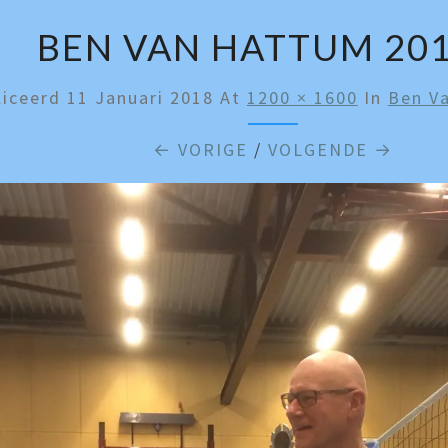
BEN VAN HATTUM 201
liceerd
11 Januari 2018
At
1200 × 1600
In
Ben V
← VORIGE
/
VOLGENDE →