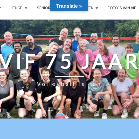
Translate »
JEUGD
SENIOREN
RECREANTEN
FOTO’S VAN VIF
VIF 75 JAA
Volleyball Is Fun