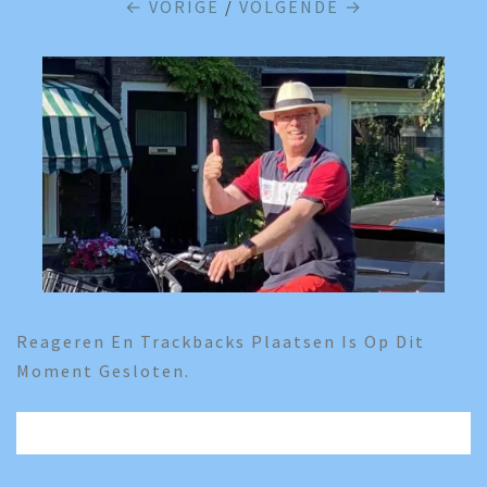
← VORIGE
/
VOLGENDE →
Reageren En Trackbacks Plaatsen Is Op Dit
Moment Gesloten.