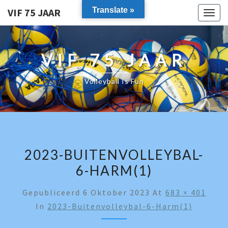
Translate »
VIF 75 JAAR
Togg
navig
VIF 75 JAAR
Volleyball Is Fun
2023-BUITENVOLLEYBAL-
6-HARM(1)
Gepubliceerd
6 Oktober 2023
At
683 × 401
In
2023-Buitenvolleybal-6-Harm(1)