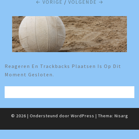
← VORIGE
/
VOLGENDE →
Reageren En Trackbacks Plaatsen Is Op Dit
Moment Gesloten.
© 2026
|
Ondersteund door
WordPress
|
Thema:
Nisarg