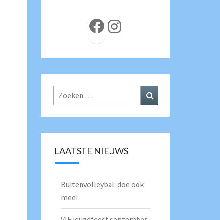
Facebook
Instagram
Zoeken
Zoeken
naar:
LAATSTE NIEUWS
Buitenvolleybal: doe ook
mee!
VIF jeugdfeest september