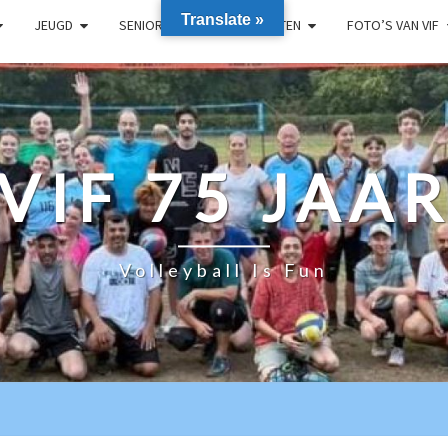
Translate »
JEUGD
SENIOREN
RECREANTEN
FOTO’S VAN VIF
VIF 75 JAA
Volleyball Is Fun