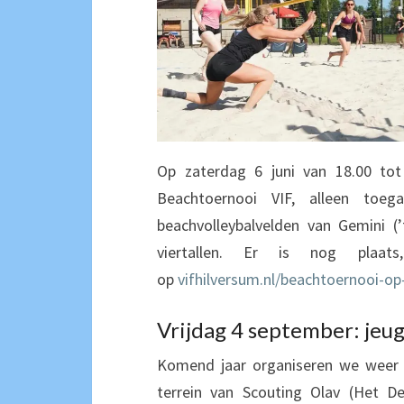
​Op zaterdag 6 juni van 18.00 to
Beachtoernooi VIF, alleen toe
beachvolleybalvelden van Gemini (
viertallen. Er is nog pla
op
vifhilversum.nl/beachtoernooi-op
Vrijdag 4 september: jeu
Komend jaar organiseren we weer e
terrein van Scouting Olav (Het D