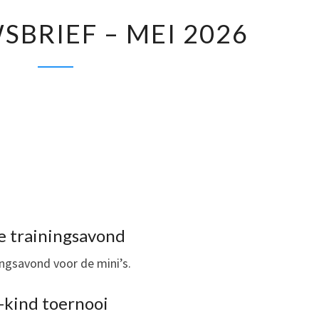
VIF
SBRIEF – MEI 2026
NIEUWSBRIEF
–
MEI
2026
e trainingsavond
ingsavond voor de mini’s.
kind toernooi