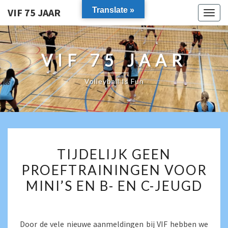
Translate »
VIF 75 JAAR
Togg
navig
VIF 75 JAAR
Volleyball Is Fun
TIJDELIJK
TIJDELIJK GEEN
GEEN
PROEFTRAININGEN VOOR
PROEFTRAININGEN
MINI’S EN B- EN C-JEUGD
VOOR
MINI’S
EN
Door de vele nieuwe aanmeldingen bij VIF hebben we
B-