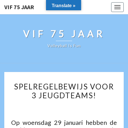
Translate »
VIF 75 JAAR
Togg
navig
VIF 75 JAAR
Volleyball Is Fun
SPELREGELBEWIJS
SPELREGELBEWIJS VOOR
VOOR
3 JEUGDTEAMS!
3
JEUGDTEAMS!
Op woensdag 29 januari hebben de