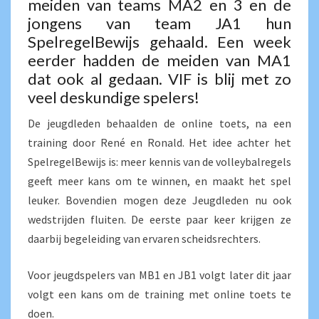
meiden van teams MA2 en 3 en de
jongens van team JA1 hun
SpelregelBewijs gehaald. Een week
eerder hadden de meiden van MA1
dat ook al gedaan. VIF is blij met zo
veel deskundige spelers!
De jeugdleden behaalden de online toets, na een
training door René en Ronald. Het idee achter het
SpelregelBewijs is: meer kennis van de volleybalregels
geeft meer kans om te winnen, en maakt het spel
leuker. Bovendien mogen deze Jeugdleden nu ook
wedstrijden fluiten. De eerste paar keer krijgen ze
daarbij begeleiding van ervaren scheidsrechters.
Voor jeugdspelers van MB1 en JB1 volgt later dit jaar
volgt een kans om de training met online toets te
doen.