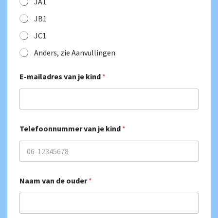
JA1
JB1
JC1
Anders, zie Aanvullingen
E-mailadres van je kind
*
b
Telefoonnummer van je kind
*
i
j
d
e
j
e
Naam van de ouder
*