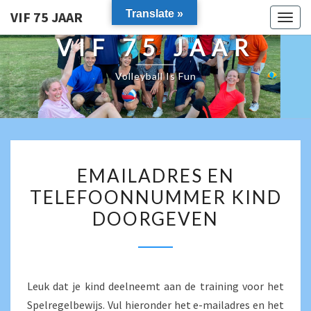
Translate »
VIF 75 JAAR
Togg
navig
VIF 75 JAAR
Volleyball Is Fun
EMAILADRES
EMAILADRES EN
EN
TELEFOONNUMMER KIND
TELEFOONNUMMER
DOORGEVEN
KIND
DOORGEVEN
Leuk dat je kind deelneemt aan de training voor het
Spelregelbewijs. Vul hieronder het e-mailadres en het