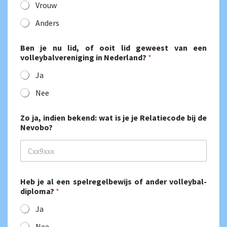
Vrouw
Anders
Ben je nu lid, of ooit lid geweest van een
volleybalvereniging in Nederland?
*
Ja
Nee
Zo ja, indien bekend: wat is je je Relatiecode bij de
Nevobo?
*
Heb je al een spelregelbewijs of ander volleybal-
*
diploma?
*
E
-
Ja
m
a
Nee