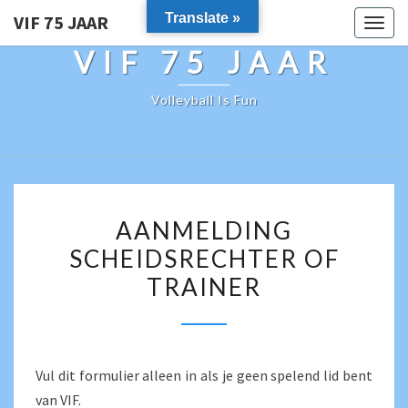
Translate »
VIF 75 JAAR
Togg
navig
VIF 75 JAAR
Volleyball Is Fun
AANMELDING
AANMELDING
SCHEIDSRECHTER
SCHEIDSRECHTER OF
OF
TRAINER
TRAINER
Vul dit formulier alleen in als je geen spelend lid bent
van VIF.